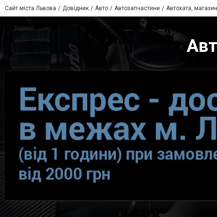
Сайт міста Львова
Довідник
Авто
Автозапчастини
Автохата, магази
Авт