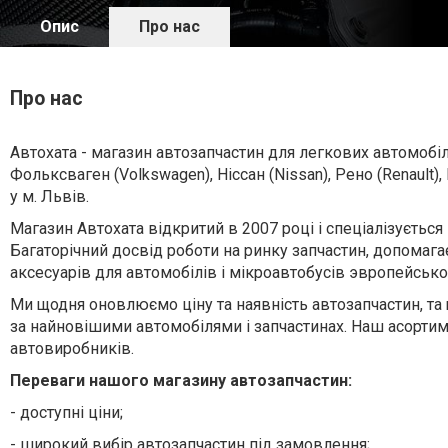
Опис
Про нас
Про нас
Автохата - магазин автозапчастин для легкових автомобілів 
Фольксваген (Volkswagen), Ніссан (Nissan), Рено (Renault),
у м. Львів.
Магазин Автохата відкритий в 2007 році і спеціалізується
Багаторічний досвід роботи на ринку запчастин, допомага
аксесуарів для автомобілів і мікроавтобусів эвропейськ
Ми щодня оновлюємо ціну та наявність автозапчастин, т
за найновішими автомобілями і запчастинах. Наш асорти
автовиробників.
Переваги нашого магазину автозапчастин:
- доступні ціни;
- широкий вибір автозапчастин під замовлення;