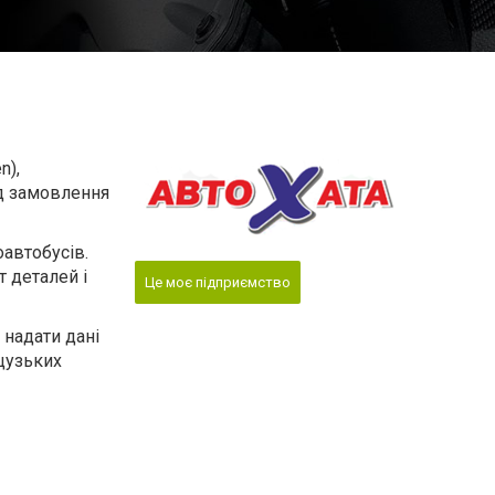
n),
під замовлення
оавтобусів.
 деталей і
Це моє підприємство
 надати дані
цузьких