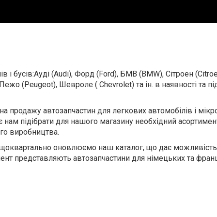
і бусів:Ауді (Audi), Форд (Ford), БМВ (BMW), Сітроен (Citroe
 Пежо (Peugeot), Шевроле ( Chevrolet) та ін. в наявності та 
 на продажу автозапчастин для легкових автомобілів і мікр
є нам підібрати для нашого магазину необхідний асортимент
ого виробництва.
а щоквартально оновлюємо наш каталог, що дає можливість
мент представляють автозапчастини для німецьких та фран