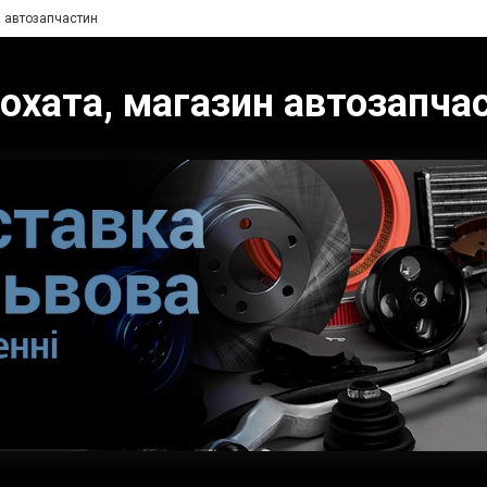
н автозапчастин
охата, магазин автозапча